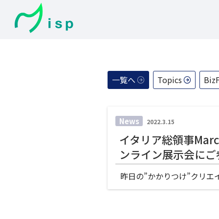
コ
ン
テ
ン
ツ
へ
ス
一覧へ
Topics
Biz
キ
ッ
プ
投
News
2022.3.15
稿
イタリア総領事Marc
日:
ンライン展示会にご
昨日の”かかりつけ”クリエ