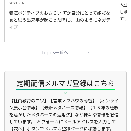
稿
投
2023.9.6
人生
日:
稿
し続
養殖ポジティブのおさらい 何か自分にとって嫌だな
日:
ている
ぁと思う出来事が起こった時に、 山のようにネガテ
ィブ …
Topics一覧へ
定期配信メルマガ登録はこちら
【社員教育のコツ】【営業ノウハウの秘密】【オンライ
ン展示会情報】【最新メタバース情報】【１５年の経験
を活かしたメタバースの活用法】など様々な情報を配信
しています。 ※ フォームにメールアドレスを入力して
【次へ】ボタンでメルマガ登録ページに移動します。