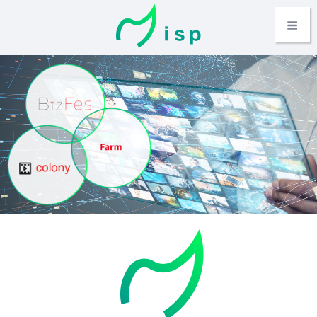
コ
Home
ン
テ
mispとは
Menu
ン
ツ
BizFes
へ
ス
BizFes News
キ
ッ
Colony
プ
Farm
Metaverse
Company
Topics