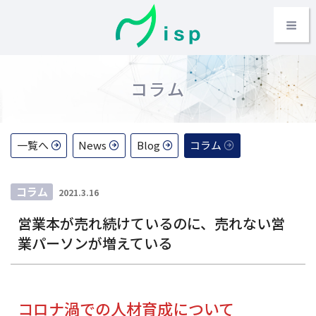
コ
Home
ン
テ
mispとは
Menu
ン
ツ
コラム
BizFes
へ
ス
BizFes News
キ
ッ
一覧へ
News
Blog
コラム
Colony
プ
投
コラム
Farm
2021.3.16
稿
営業本が売れ続けているのに、売れない営
日:
Metaverse
業パーソンが増えている
Company
Topics
コロナ渦での人材育成について