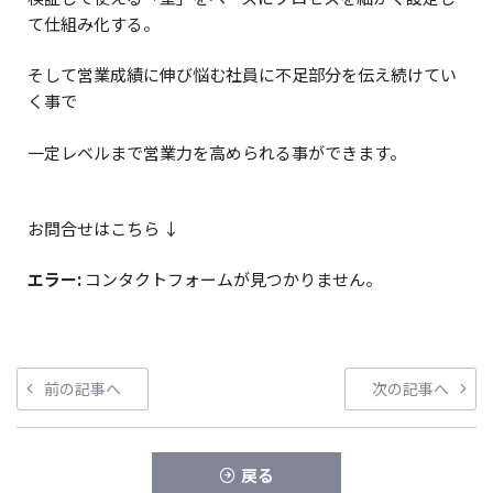
て仕組み化する。
そして営業成績に伸び悩む社員に不足部分を伝え続けてい
く事で
一定レベルまで営業力を高められる事ができます。
お問合せはこちら ↓
エラー:
コンタクトフォームが見つかりません。
投
前
次
前の記事へ
次の記事へ
稿
の
の
ナ
投
投
稿
稿
ビ
戻る