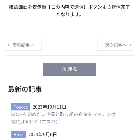
確認画面を表示後【この内容で送信】ボタンより送信完了
となります。
投
前
次
前の記事へ
次の記事へ
稿
の
の
ナ
投
投
稿
稿
ビ
戻る
ゲ
ー
最新の記事
シ
ョ
Topics
2023年10月11日
ン
SDGsを始めたい企業と取り組み企業をマッチング
SDGsPARTY（エスパ）
Blog
2023年9月6日