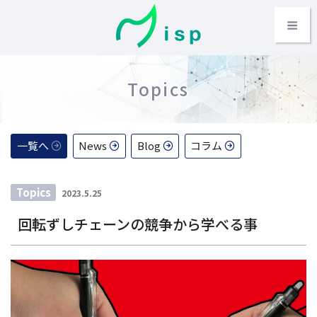
コ
Home
ン
テ
mispとは
Menu
ン
ツ
Topics
BizFes
へ
ス
BizFes News
キ
ッ
一覧へ
News
Blog
コラム
Colony
プ
投
Topics
Farm
2023.5.25
稿
回転ずしチェーンの競争から学べる事
日:
Metaverse
Company
Topics